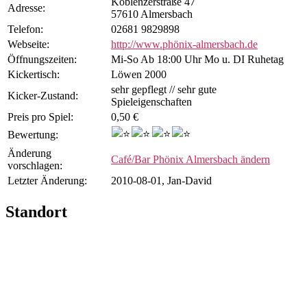
Koblenzerstraße 47
Adresse:
57610 Almersbach
Telefon:
02681 9829898
Webseite:
http://www.phönix-almersbach.de
Öffnungs­zeiten:
Mi-So Ab 18:00 Uhr Mo u. DI Ruhetag
Kicker­tisch:
Löwen 2000
sehr gepflegt // sehr gute
Kicker-Zustand:
Spieleigenschaften
Preis pro Spiel:
0,50 €
Bewertung:
Änderung
Café/Bar Phönix Almersbach ändern
vorschlagen:
Letzter Änderung:
2010-08-01, Jan-David
Standort