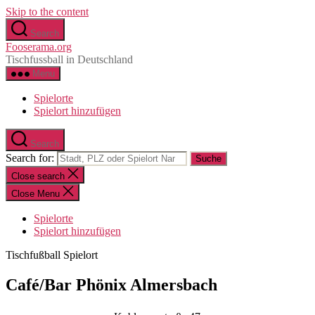
Skip to the content
Search
Fooserama.org
Tischfussball in Deutschland
Menu
Spielorte
Spielort hinzufügen
Search
Search for:
Close search
Close Menu
Spielorte
Spielort hinzufügen
Tischfußball Spielort
Café/Bar Phönix Almersbach