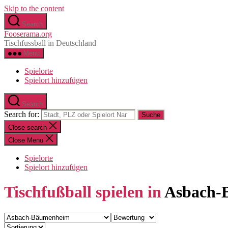
Skip to the content
Search
Fooserama.org
Tischfussball in Deutschland
Menu
Spielorte
Spielort hinzufügen
Search
Search for:
Close search
Close Menu
Spielorte
Spielort hinzufügen
Tischfußball spielen in
Asbach-