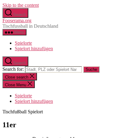
Skip to the content
Search
Fooserama.org
Tischfussball in Deutschland
Menu
Spielorte
Spielort hinzufügen
Search
Search for:
Close search
Close Menu
Spielorte
Spielort hinzufügen
Tischfußball Spielort
11er