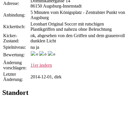
Dominikanergasse 14
Adresse:
86150 Augsburg-Innenstadt
5 Minuten vom Königsplatz - Zentralster Punkt von
Anbindung:
Augsburg
Leonhart Original Soccer mit rutschigen
Kicker­tisch:
Plastikgriffen und nahezu ohne Beleuchtung
Kicker-
ok, abgesehen von den Griffen und dem grauenvoll
Zustand:
dunklen Licht
Spiel­niveau:
na ja
Bewertung:
Änderung
11er ändern
vorschlagen:
Letzter
2014-12-01, dirk
Änderung:
Standort