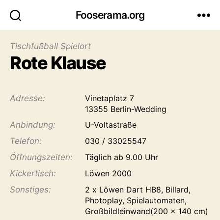
Fooserama.org
Tischfußball Spielort
Rote Klause
Adresse:
Vinetaplatz 7
13355 Berlin-Wedding
Anbindung:
U-Voltastraße
Telefon:
030 / 33025547
Öffnungs­zeiten:
Täglich ab 9.00 Uhr
Kicker­tisch:
Löwen 2000
Sonstiges:
2 x Löwen Dart HB8, Billard,
Photoplay, Spielautomaten,
Großbildleinwand(200 x 140 cm)