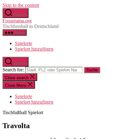
Skip to the content
Search
Fooserama.org
Tischfussball in Deutschland
Menu
Spielorte
Spielort hinzufügen
Search
Search for:
Close search
Close Menu
Spielorte
Spielort hinzufügen
Tischfußball Spielort
Travolta