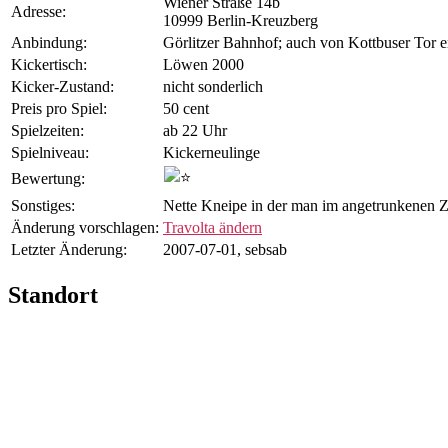
Wiener Straße 14b
Adresse:
10999 Berlin-Kreuzberg
Anbindung:
Görlitzer Bahnhof; auch von Kottbuser Tor e
Kicker­tisch:
Löwen 2000
Kicker-Zustand:
nicht sonderlich
Preis pro Spiel:
50 cent
Spiel­zeiten:
ab 22 Uhr
Spiel­niveau:
Kickerneulinge
Bewertung:
Sonstiges:
Nette Kneipe in der man im angetrunkenen Z
Änderung vorschlagen:
Travolta ändern
Letzter Änderung:
2007-07-01, sebsab
Standort