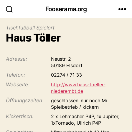
Fooserama.org
Tischfußball Spielort
Haus Töller
Adresse:
Neustr. 2
50189 Elsdorf
Telefon:
02274 / 71 33
Webseite:
http://www.haus-toeller-
niederembt.de
Öffnungs­zeiten:
geschlossen..nur noch Mi
Spielbetrieb / kickern
Kicker­tisch:
2 x Lehmacher P4P, 1x Jupiter,
1xTornado, Ullrich P4P