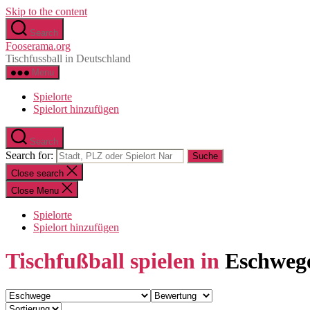
Skip to the content
Search
Fooserama.org
Tischfussball in Deutschland
Menu
Spielorte
Spielort hinzufügen
Search
Search for:
Close search
Close Menu
Spielorte
Spielort hinzufügen
Tischfußball spielen in
Eschweg