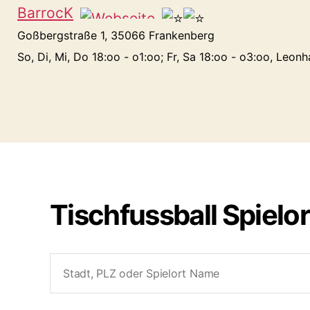
BarrocK
Goßbergstraße 1, 35066 Frankenberg
So, Di, Mi, Do 18:oo - o1:oo; Fr, Sa 18:oo - o3:oo, Leonh
Tischfussball Spielo
Search
for: