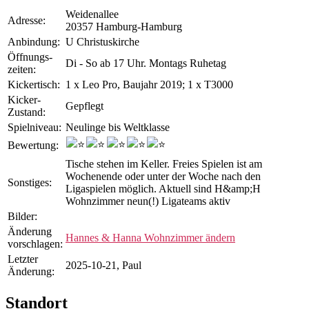
Weidenallee
Adresse:
20357 Hamburg-Hamburg
Anbindung:
U Christuskirche
Öffnungs­
Di - So ab 17 Uhr. Montags Ruhetag
zeiten:
Kicker­tisch:
1 x Leo Pro, Baujahr 2019; 1 x T3000
Kicker-
Gepflegt
Zustand:
Spiel­niveau:
Neulinge bis Weltklasse
Bewertung:
Tische stehen im Keller. Freies Spielen ist am
Wochenende oder unter der Woche nach den
Sonstiges:
Ligaspielen möglich. Aktuell sind H&amp;H
Wohnzimmer neun(!) Ligateams aktiv
Bilder:
Änderung
Hannes & Hanna Wohnzimmer ändern
vorschlagen:
Letzter
2025-10-21, Paul
Änderung:
Standort