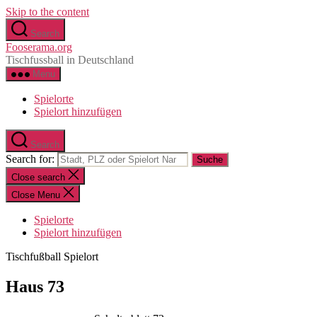
Skip to the content
Search
Fooserama.org
Tischfussball in Deutschland
Menu
Spielorte
Spielort hinzufügen
Search
Search for:
Close search
Close Menu
Spielorte
Spielort hinzufügen
Tischfußball Spielort
Haus 73