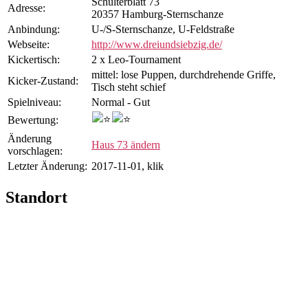
Schulterblatt 73
Adresse:
20357 Hamburg-Sternschanze
Anbindung:
U-/S-Sternschanze, U-Feldstraße
Webseite:
http://www.dreiundsiebzig.de/
Kicker­tisch:
2 x Leo-Tournament
mittel: lose Puppen, durchdrehende Griffe,
Kicker-Zustand:
Tisch steht schief
Spiel­niveau:
Normal - Gut
Bewertung:
Änderung
Haus 73 ändern
vorschlagen:
Letzter Änderung:
2017-11-01, klik
Standort