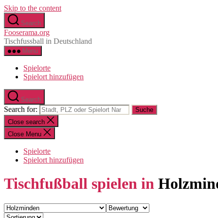
Skip to the content
Search
Fooserama.org
Tischfussball in Deutschland
Menu
Spielorte
Spielort hinzufügen
Search
Search for:
Close search
Close Menu
Spielorte
Spielort hinzufügen
Tischfußball spielen in
Holzmin