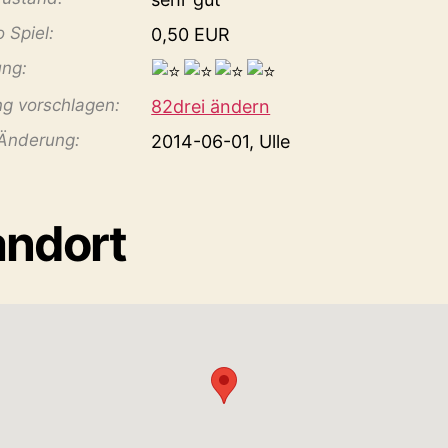
o Spiel:
0,50 EUR
ng:
g vorschlagen:
82drei ändern
 Änderung:
2014-06-01, Ulle
andort