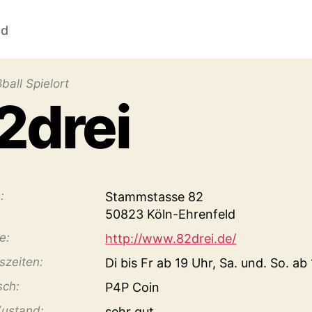
nd
ball Spielort
2drei
:
Stamm­stasse 82
50823 Köln-Ehrenfeld
e:
http://www.82drei.de/
­zeiten:
Di bis Fr ab 19 Uhr, Sa. und. So. ab
sch:
P4P Coin
Zustand:
sehr gut