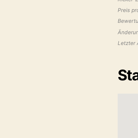
Preis pr
Bewertu
Änderun
Letzter
St