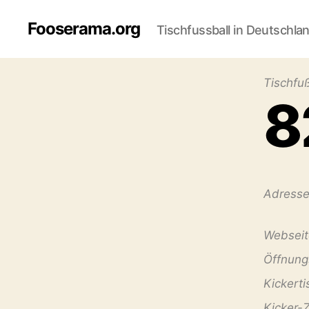
Fooserama.org
Tischfussball in Deutschla
Tischfuß
8
Adresse
Webseit
Öffnungs
Kicker­ti
Kicker-