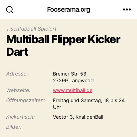
Fooserama.org
Tischfußball Spielort
Multiball Flipper Kicker
Dart
Adresse:
Bremer Str. 53
27299 Langwedel
Webseite:
www.multiball.de
Öffnungs­zeiten:
Freitag und Samstag, 18 bis 24
Uhr
Kicker­tisch:
Vector 3, KnalldenBall
Bilder: