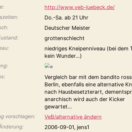
e:
http://www.veb-luebeck.de/
­zeiten:
Do.-Sa. ab 21 Uhr
sch:
Deutscher Meister
Zustand:
grottenschlecht
veau:
niedriges Kneipenniveau (bei dem 
kein Wunder...)
ng:
es:
Vergleich bar mit dem bandito ross
Berlin, ebenfalls eine alternative K
nach Hausbesetzterart, dementsp
anarchisch wird auch der Kicker
gewartet...
g vorschlagen:
VeB/alternative ändern
 Änderung:
2006-09-01, jens1