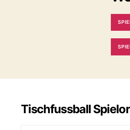
SPIE
SPI
Tischfussball Spielo
Search