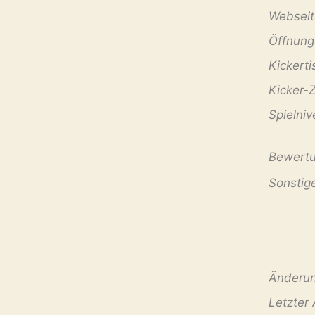
Webseit
Öffnungs
Kicker­ti
Kicker-
Spiel­ni
Bewertu
Sonstig
Änderun
Letzter