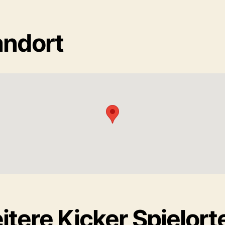
andort
tere Kicker Spielort