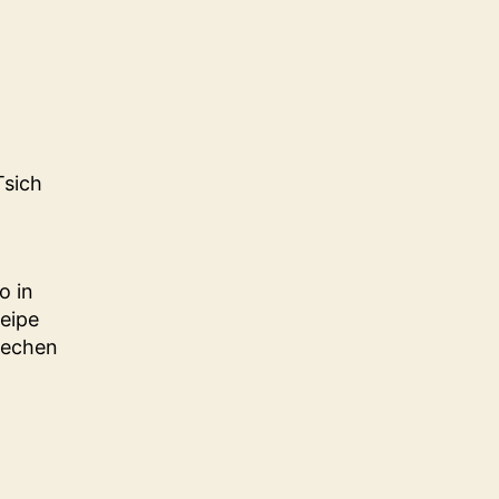
Tsich
o in
neipe
rechen