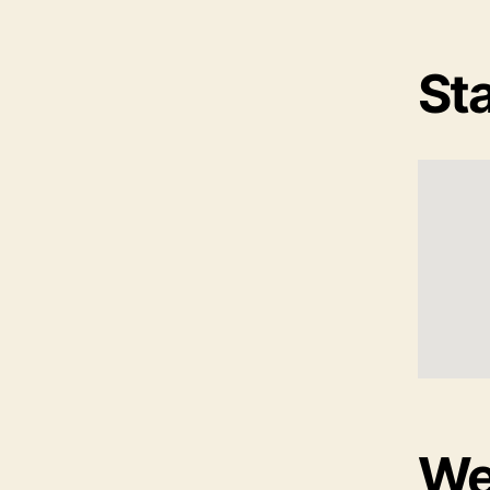
St
Wei