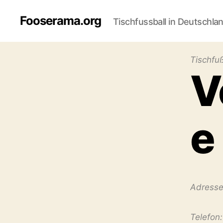
Fooserama.org
Tischfussball in Deutschla
Tischfuß
V
e
Adresse
Telefon: