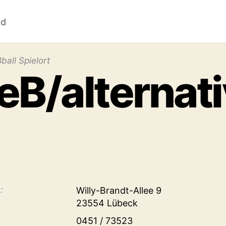
nd
ball Spielort
eB/alternati
:
Willy-Brandt-Allee 9
23554 Lübeck
0451 / 73523