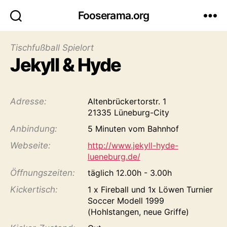
Fooserama.org
Tischfußball Spielort
Jekyll & Hyde
Adresse:
Altenbrückertorstr. 1
21335 Lüneburg-City
Anbindung:
5 Minuten vom Bahnhof
Webseite:
http://www.jekyll-hyde-
lueneburg.de/
Öffnungs­zeiten:
täglich 12.00h - 3.00h
Kicker­tisch:
1 x Fireball und 1x Löwen Turnier
Soccer Modell 1999
(Hohlstangen, neue Griffe)