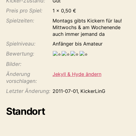
Kicker-Zustand:
Gut
Preis pro Spiel:
1 x 0,50 €
Spiel­zeiten:
Montags gibts Kickern für lau!
Mittwochs & am Wochenende
auch immer jemand da
Spiel­niveau:
Anfänger bis Amateur
Bewertung:
Bilder:
Änderung
Jekyll & Hyde ändern
vorschlagen:
Letzter Änderung:
2011-07-01, KickerLinG
Standort