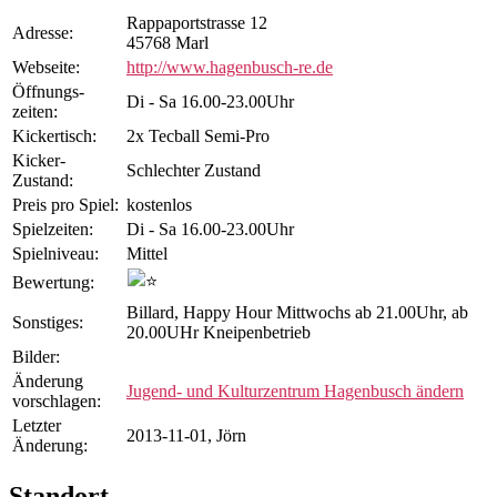
Rappaportstrasse 12
Adresse:
45768 Marl
Webseite:
http://www.hagenbusch-re.de
Öffnungs­
Di - Sa 16.00-23.00Uhr
zeiten:
Kicker­tisch:
2x Tecball Semi-Pro
Kicker-
Schlechter Zustand
Zustand:
Preis pro Spiel:
kostenlos
Spiel­zeiten:
Di - Sa 16.00-23.00Uhr
Spiel­niveau:
Mittel
Bewertung:
Billard, Happy Hour Mittwochs ab 21.00Uhr, ab
Sonstiges:
20.00UHr Kneipenbetrieb
Bilder:
Änderung
Jugend- und Kulturzentrum Hagenbusch ändern
vorschlagen:
Letzter
2013-11-01, Jörn
Änderung:
Standort