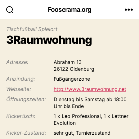
Fooserama.org
Tischfußball Spielort
3Raumwohnung
Adresse:
Abraham 13
26122 Oldenburg
Anbindung:
Fußgängerzone
Webseite:
http://www.3raumwohnung.net
Öffnungs­zeiten:
Dienstag bis Samstag ab 18:00
Uhr bis Ende
Kicker­tisch:
1 x Leo Professional, 1 x Lettner
Evolution
Kicker-Zustand:
sehr gut, Turnierzustand