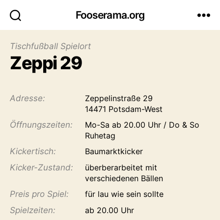
Fooserama.org
Tischfußball Spielort
Zeppi 29
Adresse:
Zeppelinstraße 29
14471 Potsdam-West
Öffnungs­zeiten:
Mo-Sa ab 20.00 Uhr / Do & So
Ruhetag
Kicker­tisch:
Baumarktkicker
Kicker-Zustand:
überberarbeitet mit
verschiedenen Bällen
Preis pro Spiel:
für lau wie sein sollte
Spiel­zeiten:
ab 20.00 Uhr