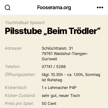
Fooserama.org
Tischfußball Spielort
Pilsstube „Beim Trödler“
Adresse:
Schlüchttalstr. 31
79761 Waldshut-Tiengen-
Gurtweil
Telefon:
07741 / 5286
Öffnungs­zeiten:
tägl. 10.30h - ca. 1.00h, Sonntag
ist Ruhetag
Kicker­tisch:
1 x Lehmacher P4P
Kicker-Zustand:
sehr gut, neuer Tisch
Preis pro Spiel:
50 Cent